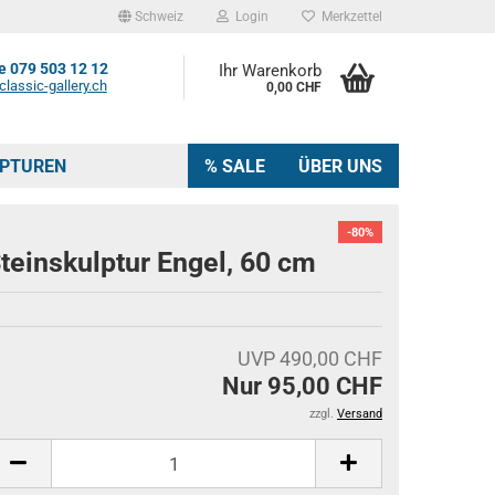
Schweiz
Login
Merkzettel
 079 503 12 12
Ihr Warenkorb
lassic-gallery.ch
0,00 CHF
LPTUREN
% SALE
ÜBER UNS
-80%
teinskulptur Engel, 60 cm
UVP 490,00 CHF
Nur 95,00 CHF
zzgl.
Versand