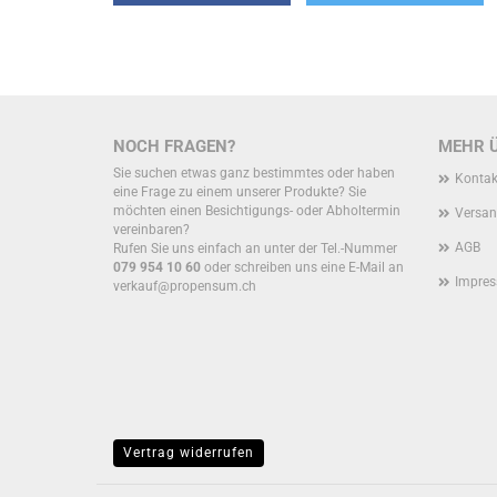
NOCH FRAGEN?
MEHR Ü
Sie suchen etwas ganz bestimmtes oder haben
Kontak
eine Frage zu einem unserer Produkte? Sie
möchten einen Besichtigungs- oder Abholtermin
Versan
vereinbaren?
AGB
Rufen Sie uns einfach an unter der Tel.-Nummer
079 954 10 60
oder schreiben uns eine E-Mail an
Impre
verkauf@propensum.ch
Vertrag widerrufen