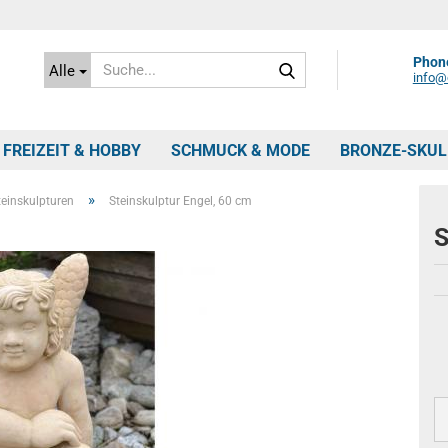
Suche...
Phone
Alle
info@c
FREIZEIT & HOBBY
SCHMUCK & MODE
BRONZE-SKU
»
teinskulpturen
Steinskulptur Engel, 60 cm
S