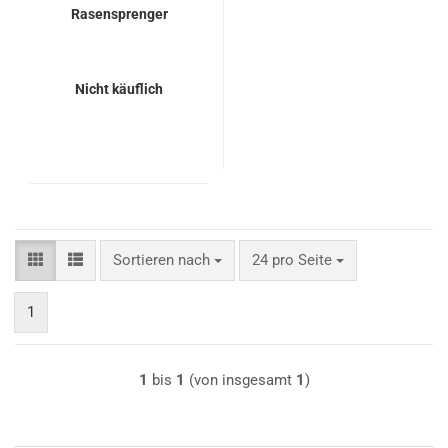
Rasensprenger
Nicht käuflich
Sortieren nach
pro Seite
Sortieren nach
24 pro Seite
1
1
bis
1
(von insgesamt
1
)