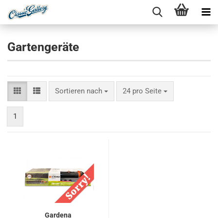
Gartengeräte
Sortieren nach
pro Seite
Sortieren nach
24 pro Seite
1
Gardena