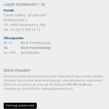
LAGER KÜSSNACHT / SZ
Kontakt
Classic Gallery - pro pensum
Bodenstrasse 2
CH - 6403 Küssnacht a. Rigi
Tel. +41 (0)79 503 12 12
Öffnungszeiten
Di - Fr
Nach Vereinbarung
Sa
Nach Vereinbarung
So + Mo
geschlossen
NOCH FRAGEN?
Sie suchen etwas ganz bestimmtes oder haben eine Frage zu einem unserer
Produkte? Sie möchten einen Besichtigungs- oder Abholtermin vereinbaren?
Rufen Sie uns einfach an unter der Tel.-Nummer
079 954 10 60
oder
schreiben uns eine E-Mail an
verkauf@propensum.ch
Vertrag widerrufen