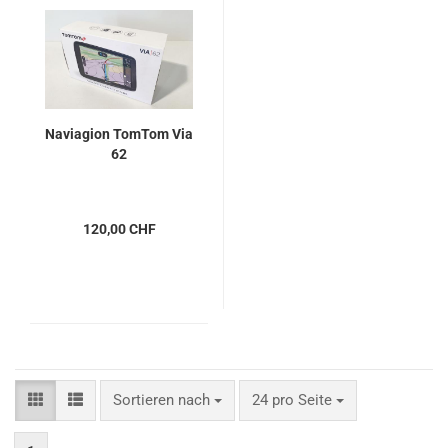
Naviagion TomTom Via
62
120,00 CHF
Sortieren nach
pro Seite
Sortieren nach
24 pro Seite