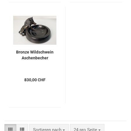
Bronze Wildschwein
Aschenbecher
830,00 CHF
Sortieren nach
pro Seite
Sortieren nach
24 pro Seite