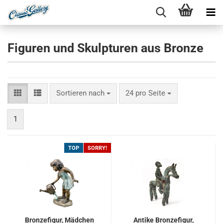
Figuren und Skulpturen aus Bronze
Sortieren nach
pro Seite
Sortieren nach
24 pro Seite
1
TOP
SORRY!
Bronzefigur, Mädchen
Antike Bronzefigur,