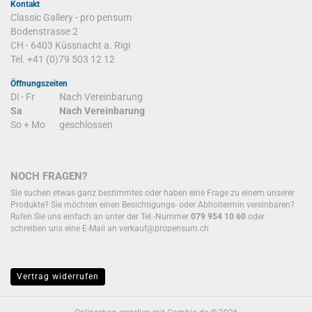
Kontakt
Classic Gallery - pro pensum
Bodenstrasse 2
CH - 6403 Küssnacht a. Rigi
Tel. +41 (0)79 503 12 12
Öffnungszeiten
Di - Fr
Nach Vereinbarung
Sa
Nach Vereinbarung
So + Mo
geschlossen
NOCH FRAGEN?
Sie suchen etwas ganz bestimmtes oder haben eine Frage zu einem unserer
Produkte? Sie möchten einen Besichtigungs- oder Abholtermin vereinbaren?
Rufen Sie uns einfach an unter der Tel.-Nummer
079 954 10 60
oder
schreiben uns eine E-Mail an
verkauf@propensum.ch
Vertrag widerrufen